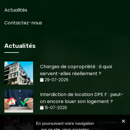
Actualités
Contactez-nous
Actualités
Charges de copropriété : à quoi
servent-elles réellement ?
29-07-2026
Interdiction de location DPE F : peut-
on encore louer son logement ?
15-07-2026
Frais d'achat immobilier : combien
En poursuivant votre navigation
coûte réellement un achat ?
sur ce site, vous acceptez