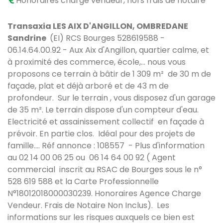
Honoraires charge vendeur, hors frais de notaire
Transaxia LES AIX D'ANGILLON, OMBREDANE
Sandrine
(EI) RCS Bourges 528619588 -
06.14.64.00.92 - Aux Aix d'Angillon, quartier calme, et
à proximité des commerce, école,... nous vous
proposons ce terrain à bâtir de 1 309 m² de 30 m de
façade, plat et déjà arboré et de 43 m de
profondeur. Sur le terrain , vous disposez d'un garage
de 35 m². Le terrain dispose d'un compteur d'eau.
Electricité et assainissement collectif en façade à
prévoir. En partie clos. Idéal pour des projets de
famille.... Réf annonce : 108557
- Plus d'information
au 02 14 00 06 25 ou 06 14 64 00 92 ( Agent
commercial inscrit au RSAC de Bourges sous le n°
528 619 588 et la Carte Professionnelle
N°18012018000030239. Honoraires Agence Charge
Vendeur. Frais de Notaire Non Inclus). Les
informations sur les risques auxquels ce bien est